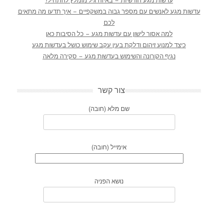
עדשות מגע חודשיות – באיזה גיל מומלץ להתחיל?
עדשות מגע לאנשים עם מספר גבוה במשקפיים – איך תדעו מה מתאים
לכם
למה אסור לישון עם עדשות מגע – כל הסיבות כאן
כיצד למנוע זיהום ודלקת בעין עקב שימוש כושל בעדשות מגע
נגיף הקורונה והשימוש בעדשות מגע – סקירה מלאה
צור קשר
שם מלא (חובה)
אימייל (חובה)
נושא הפניה