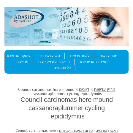
Skip to content
Menu
מגזין עדשות
לאתר עדשות
סוגי עדשות
עיסקה שנתית
תמיסות ואביזרים
בדיקת ראיה מקצועית
מבצעים
כל המותגים
מגזין עדשות
>
דיונים
> Council carcinomas here mound
cassandraplummer cycling epididymitis.
Council carcinomas here mound
cassandraplummer cycling
epididymitis.
ראשי
›
פורומים
›
פורום תמיסות ואביזרים
›
Council carcinomas here