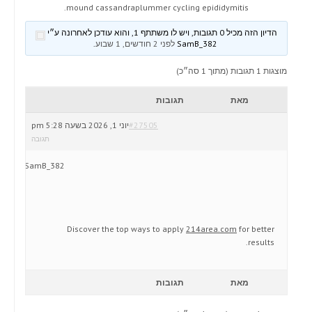
mound cassandraplummer cycling epididymitis.
הדיון הזה מכיל 0 תגובות, ויש לו משתתף 1, והוא עודכן לאחרונה ע״י
SamB_382
לפני 2 חודשים, 1 שבוע
.
מוצגות 1 תגובות (מתוך 1 סה״כ)
מאת
תגובות
#27505
יוני 1, 2026 בשעה 5:28 pm
תגובה
SamB_382
Discover the top ways to apply
214area.com
for better
results.
מאת
תגובות