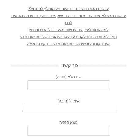
עדשות מגע חודשיות – באיזה גיל מומלץ להתחיל?
עדשות מגע לאנשים עם מספר גבוה במשקפיים – איך תדעו מה מתאים
לכם
למה אסור לישון עם עדשות מגע – כל הסיבות כאן
כיצד למנוע זיהום ודלקת בעין עקב שימוש כושל בעדשות מגע
נגיף הקורונה והשימוש בעדשות מגע – סקירה מלאה
צור קשר
שם מלא (חובה)
אימייל (חובה)
נושא הפניה