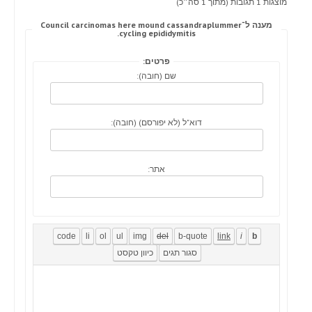
מוצגות 1 תגובות (מתוך 1 סה״כ)
מענה ל־Council carcinomas here mound cassandraplummer
cycling epididymitis.
פרטים:
שם (חובה):
דוא"ל (לא יפורסם) (חובה):
אתר: