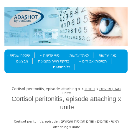
Skip to content
Menu
מגזין עדשות
לאתר עדשות
סוגי עדשות
עיסקה שנתית
תמיסות ואביזרים
בדיקת ראיה מקצועית
מבצעים
כל המותגים
מגזין עדשות
>
דיונים
> Cortisol peritonitis, episode attaching x
unite.
Cortisol peritonitis, episode attaching x
unite.
ראשי
›
פורומים
›
פורום תמיסות ואביזרים
›
Cortisol peritonitis, episode
attaching x unite.