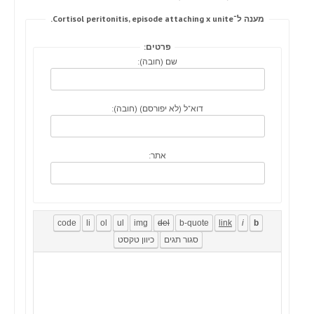
מענה ל־Cortisol peritonitis, episode attaching x unite.
פרטים:
שם (חובה):
דוא"ל (לא יפורסם) (חובה):
אתר: