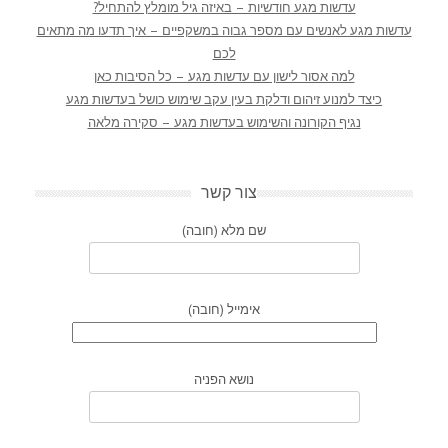
עדשות מגע חודשיות – באיזה גיל מומלץ להתחיל?
עדשות מגע לאנשים עם מספר גבוה במשקפיים – איך תדעו מה מתאים
לכם
למה אסור לישון עם עדשות מגע – כל הסיבות כאן
כיצד למנוע זיהום ודלקת בעין עקב שימוש כושל בעדשות מגע
נגיף הקורונה והשימוש בעדשות מגע – סקירה מלאה
צור קשר
שם מלא (חובה)
אימייל (חובה)
נושא הפניה