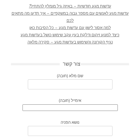
עדשות מגע חודשיות – באיזה גיל מומלץ להתחיל?
עדשות מגע לאנשים עם מספר גבוה במשקפיים – איך תדעו מה מתאים
לכם
למה אסור לישון עם עדשות מגע – כל הסיבות כאן
כיצד למנוע זיהום ודלקת בעין עקב שימוש כושל בעדשות מגע
נגיף הקורונה והשימוש בעדשות מגע – סקירה מלאה
צור קשר
שם מלא (חובה)
אימייל (חובה)
נושא הפניה