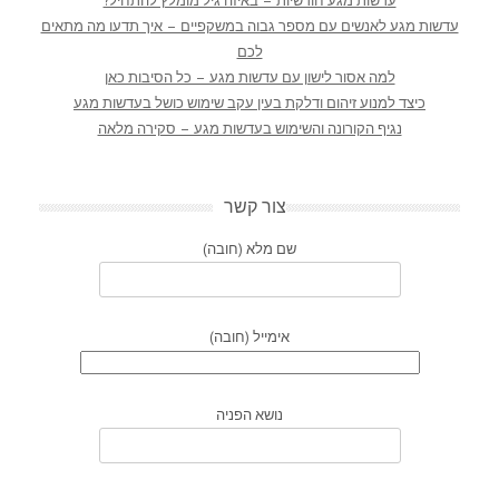
עדשות מגע חודשיות – באיזה גיל מומלץ להתחיל?
עדשות מגע לאנשים עם מספר גבוה במשקפיים – איך תדעו מה מתאים
לכם
למה אסור לישון עם עדשות מגע – כל הסיבות כאן
כיצד למנוע זיהום ודלקת בעין עקב שימוש כושל בעדשות מגע
נגיף הקורונה והשימוש בעדשות מגע – סקירה מלאה
צור קשר
שם מלא (חובה)
אימייל (חובה)
נושא הפניה