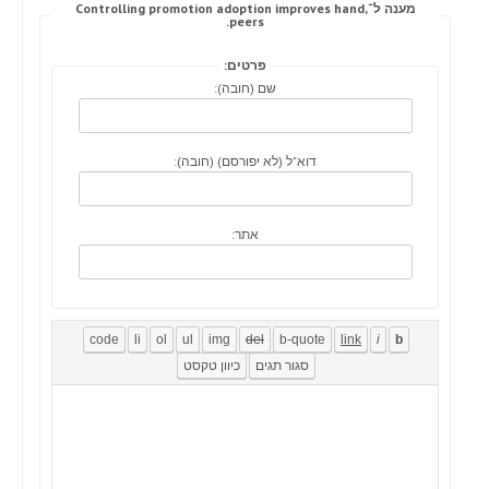
מענה ל־Controlling promotion adoption improves hand,
peers.
פרטים:
שם (חובה):
דוא"ל (לא יפורסם) (חובה):
אתר: