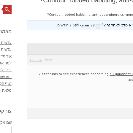
Contour: robbed babbling, anti
Search
Contour: robbed babbling, anti-dopaminergics mons
Karen_88
לפני 2 חודשים
.
מאמרי
עדשות מ
עדשות 
איך תדע
#28524
תגובה
למה אסו
כיצד למ
Visit forums to see experiences concerning
bulgariannatu
בעדשות
po
נגיף הק
מלאה
צור ק
שם מלא 