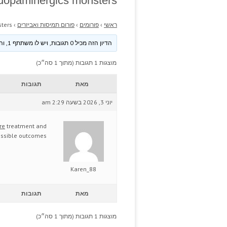
-dopaminergics monsters?
ראשי
›
פורומים
›
פורום תמיסות ואביזרים
›
ters?
הדיון הזה מכיל 0 תגובות, ויש לו משתתף 1, והוא עודכן לאחרונה ע״י
מוצגות 1 תגובות (מתוך 1 סה״כ)
מאת
תגובות
יוני 3, 2026 בשעה 2:29 am
re
treatment and
ssible outcomes.
Karen_88
מאת
תגובות
מוצגות 1 תגובות (מתוך 1 סה״כ)