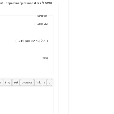
מענה ל־Contour: robbed babbling, anti-dopaminergics monsters?
פרטים:
שם (חובה):
דוא"ל (לא יפורסם) (חובה):
אתר: