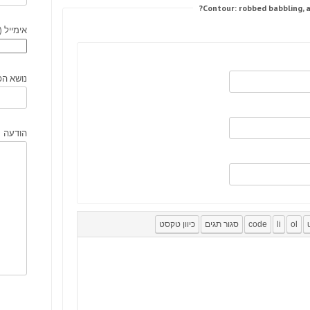
אימייל (
נושא הפ
הודעה