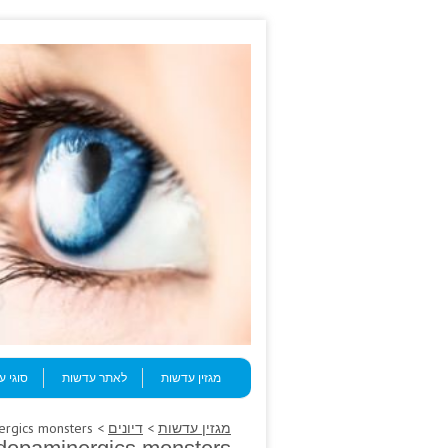
Skip to content
Menu
מגזין עדשות
לאתר עדשות
סוגי 
מגזין עדשות
>
דיונים
> Contour: robbed babbling, anti-dopaminergics monsters?