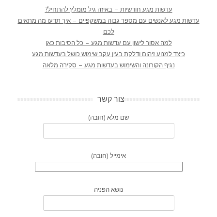
עדשות מגע חודשיות – באיזה גיל מומלץ להתחיל?
עדשות מגע לאנשים עם מספר גבוה במשקפיים – איך תדעו מה מתאים
לכם
למה אסור לישון עם עדשות מגע – כל הסיבות כאן
כיצד למנוע זיהום ודלקת בעין עקב שימוש כושל בעדשות מגע
נגיף הקורונה והשימוש בעדשות מגע – סקירה מלאה
צור קשר
שם מלא (חובה)
אימייל (חובה)
נושא הפניה