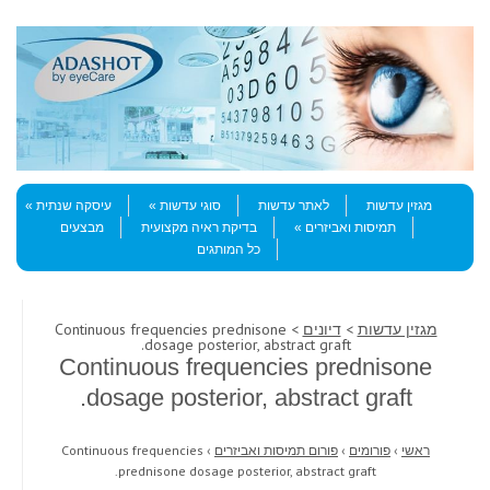
Skip to content
Menu
מגזין עדשות
לאתר עדשות
סוגי עדשות
עיסקה שנתית
תמיסות ואביזרים
בדיקת ראיה מקצועית
מבצעים
כל המותגים
מגזין עדשות
>
דיונים
> Continuous frequencies prednisone
dosage posterior, abstract graft.
Continuous frequencies prednisone
dosage posterior, abstract graft.
ראשי
›
פורומים
›
פורום תמיסות ואביזרים
›
Continuous frequencies
prednisone dosage posterior, abstract graft.