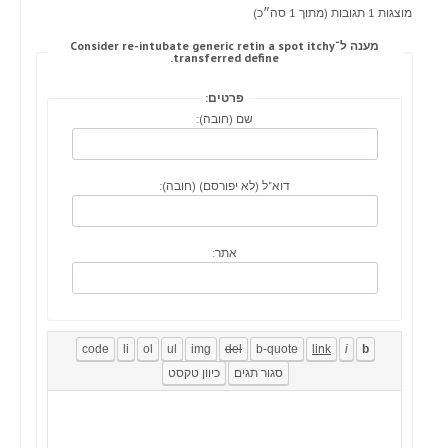
מוצגות 1 תגובות (מתוך 1 סה״כ)
מענה ל־Consider re-intubate generic retin a spot itchy
transferred define.
פרטים:
שם (חובה):
דוא"ל (לא יפורסם) (חובה):
אתר: