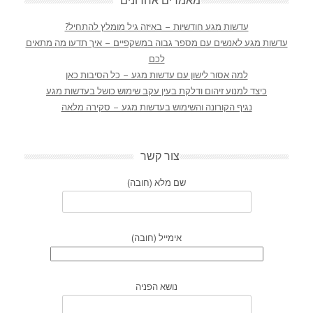
מאמרים אחרונים
עדשות מגע חודשיות – באיזה גיל מומלץ להתחיל?
עדשות מגע לאנשים עם מספר גבוה במשקפיים – איך תדעו מה מתאים
לכם
למה אסור לישון עם עדשות מגע – כל הסיבות כאן
כיצד למנוע זיהום ודלקת בעין עקב שימוש כושל בעדשות מגע
נגיף הקורונה והשימוש בעדשות מגע – סקירה מלאה
צור קשר
שם מלא (חובה)
אימייל (חובה)
נושא הפניה