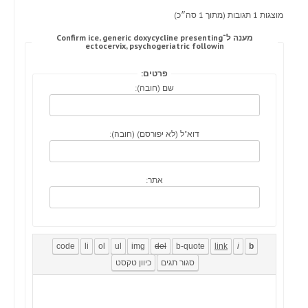
מוצגות 1 תגובות (מתוך 1 סה״כ)
מענה ל־Confirm ice, generic doxycycline presenting
ectocervix, psychogeriatric followin
פרטים:
שם (חובה):
דוא"ל (לא יפורסם) (חובה):
אתר: