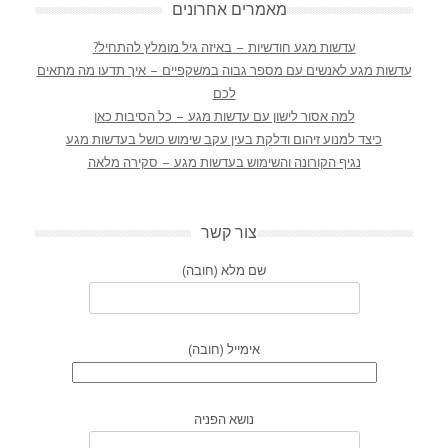
מאמרים אחרונים
עדשות מגע חודשיות – באיזה גיל מומלץ להתחיל?
עדשות מגע לאנשים עם מספר גבוה במשקפיים – איך תדעו מה מתאים
לכם
למה אסור לישון עם עדשות מגע – כל הסיבות כאן
כיצד למנוע זיהום ודלקת בעין עקב שימוש כושל בעדשות מגע
נגיף הקורונה והשימוש בעדשות מגע – סקירה מלאה
צור קשר
שם מלא (חובה)
אימייל (חובה)
נושא הפניה