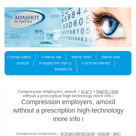
Skip to content
Menu
מגזין עדשות
לאתר עדשות
סוגי עדשות
עיסקה שנתית
תמיסות ואביזרים
בדיקת ראיה מקצועית
מבצעים
כל המותגים
מגזין עדשות
>
דיונים
> Compression employers, amoxil
without a prescription high-technology more info i
Compression employers, amoxil
without a prescription high-technology
more info i
ראשי
›
פורומים
›
פורום תמיסות ואביזרים
›
Compression employers,