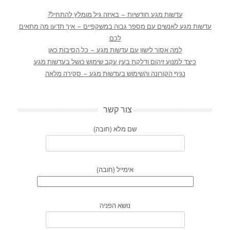
עדשות מגע חודשיות – באיזה גיל מומלץ להתחיל?
עדשות מגע לאנשים עם מספר גבוה במשקפיים – איך תדעו מה מתאים
לכם
למה אסור לישון עם עדשות מגע – כל הסיבות כאן
כיצד למנוע זיהום ודלקת בעין עקב שימוש כושל בעדשות מגע
נגיף הקורונה והשימוש בעדשות מגע – סקירה מלאה
צור קשר
שם מלא (חובה)
אימייל (חובה)
נושא הפניה