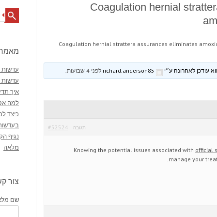
Coagulation hernial stratte
Search
amo
Coagulation hernial strattera assurances eliminates amoxic
מאמרי
עדשות מ
richard.anderson85
לפני 4 שבועות
.
עדשות 
איך תדע
למה אסו
כיצד למ
בעדשות
#52524
תגובה
נגיף הק
מלאה
Knowing the potential issues associated with
official 
manage your treat
צור ק
שם מלא 