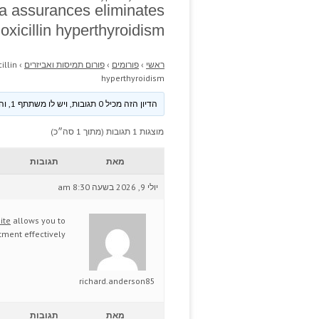
ra assurances eliminates
xicillin hyperthyroidism
ראשי
›
פורומים
›
פורום תמיסות ואביזרים
›
illin
hyperthyroidism
הדיון הזה מכיל 0 תגובות, ויש לו משתתף 1, והוא עודכן לאחרונה ע״י
מוצגות 1 תגובות (מתוך 1 סה״כ)
מאת
תגובות
יולי 9, 2026 בשעה 8:30 am
site
allows you to
ment effectively.
richard.anderson85
מאת
תגובות