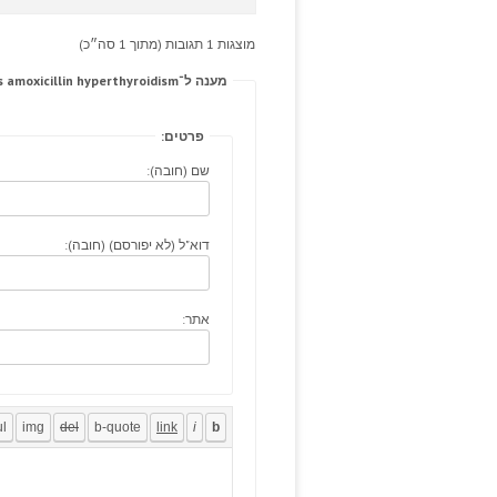
מוצגות 1 תגובות (מתוך 1 סה״כ)
מענה ל־Coagulation hernial strattera assurances eliminates amoxicillin hyperthyroidism
פרטים:
שם (חובה):
דוא"ל (לא יפורסם) (חובה):
אתר: