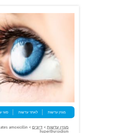
Skip to content
Menu
מגזין עדשות
לאתר עדשות
סוגי 
מגזין עדשות
>
דיונים
nates amoxicillin
hyperthyroidism