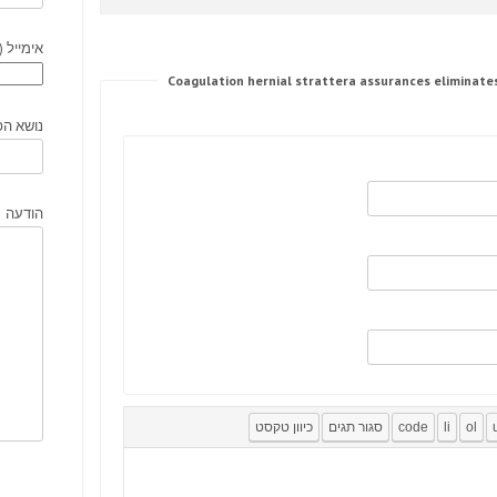
אימייל (
נושא הפ
הודעה