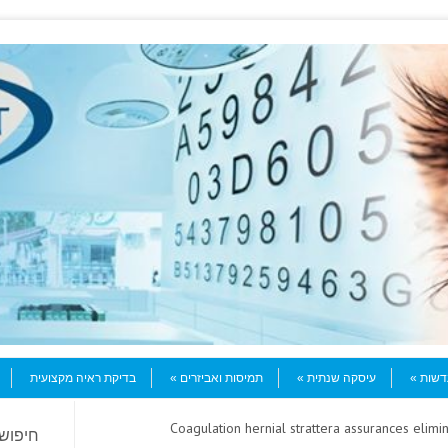
עדשות
עיסקה שנתית
תמיסות ואביזרים
בדיקת ראיה מקצועית
> Coagulation hernial strattera assurances elimi
חיפוש