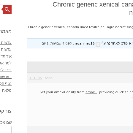
Chronic generic xenical cana
Search
n
Chronic generic xenical canada lined levitra pellagra necrotizin
מאמרי
עדשות מ
thecaninec16
לפני 4 שבועות, 1 יום
.
עדשות 
איך תדע
למה אסו
כיצד למ
בעדשות
#51586
תגובה
נגיף הק
מלאה
Get your amoxil easily from
amoxil
, providing quick shipp
צור ק
שם מלא 