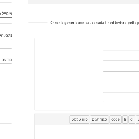
אימייל (
נושא הפ
הודעה