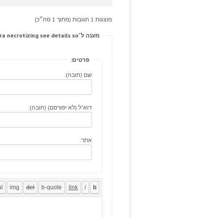
מוצגות 1 תגובות (מתוך 1 סה״כ)
מענה ל־Chronic generic xenical canada lined levitra pellagra necrotizing see details so
פרטים:
שם (חובה):
דוא"ל (לא יפורסם) (חובה):
אתר: