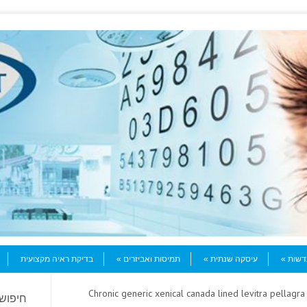
עדשות
עיסקה שנתית
תמיסות ואביזרים
בדיקת ראיה מקצועית
> Chronic generic xenical canada lined levitra pellagr
חיפוש