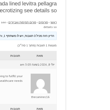
da lined levitra pellagra
ecrotizing see details so
ראשי
›
פורומים
›
פורום תמיסות ואביזרים
›
g see
details so
הדיון הזה מכיל 0 תגובות, ויש לו משתתף 1, והוא עודכן לאחרונה ע״י
מוצגות 1 תגובות (מתוך 1 סה״כ)
מאת
תגובות
יולי 8, 2026 בשעה 3:03 am
ing to fulfill your
healthcare needs.
thecaninec16
מאת
תגובות