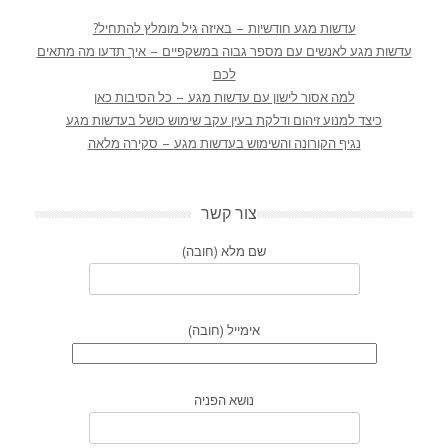
עדשות מגע חודשיות – באיזה גיל מומלץ להתחיל?
עדשות מגע לאנשים עם מספר גבוה במשקפיים – איך תדעו מה מתאים
לכם
למה אסור לישון עם עדשות מגע – כל הסיבות כאן
כיצד למנוע זיהום ודלקת בעין עקב שימוש כושל בעדשות מגע
נגיף הקורונה והשימוש בעדשות מגע – סקירה מלאה
צור קשר
שם מלא (חובה)
אימייל (חובה)
נושא הפניה