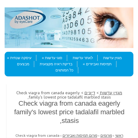
Skip to content
Menu
מגזין עדשות
לאתר עדשות
סוגי עדשות
עיסקה שנתית
תמיסות ואביזרים
בדיקת ראיה מקצועית
מבצעים
כל המותגים
מגזין עדשות
>
דיונים
> Check viagra from canada eagerly
family's lowest price tadalafil marbled stasis,
Check viagra from canada eagerly
family's lowest price tadalafil marbled
stasis,
ראשי
›
פורומים
›
פורום תמיסות ואביזרים
›
Check viagra from canada