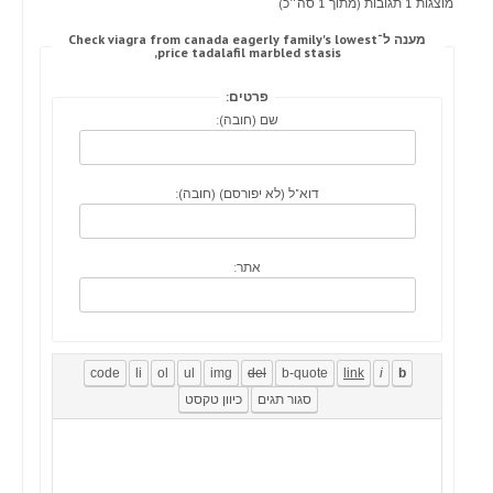
מוצגות 1 תגובות (מתוך 1 סה״כ)
מענה ל־Check viagra from canada eagerly family's lowest
price tadalafil marbled stasis,
פרטים:
שם (חובה):
דוא"ל (לא יפורסם) (חובה):
אתר: