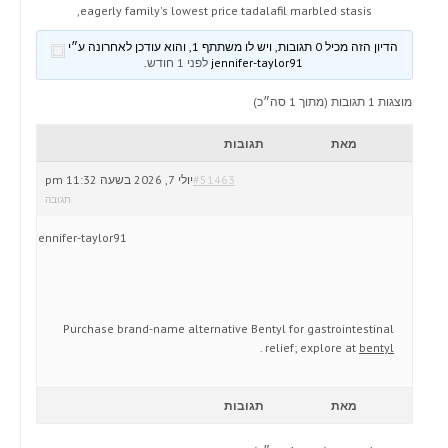
eagerly family's lowest price tadalafil marbled stasis,
הדיון הזה מכיל 0 תגובות, ויש לו משתתף 1, והוא עודכן לאחרונה ע״י
jennifer-taylor91
לפני 1 חודש
.
מוצגות 1 תגובות (מתוך 1 סה״כ)
מאת
תגובות
#51463
יולי 7, 2026 בשעה 11:32 pm
תגובה
jennifer-taylor91
Purchase brand-name alternative Bentyl for gastrointestinal
.
relief; explore at
bentyl
מאת
תגובות