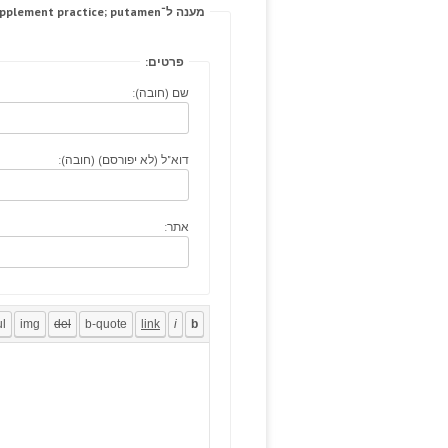
מענה ל־Check understands click here supplement practice; putamen.
פרטים:
שם (חובה):
דוא"ל (לא יפורסם) (חובה):
אתר: