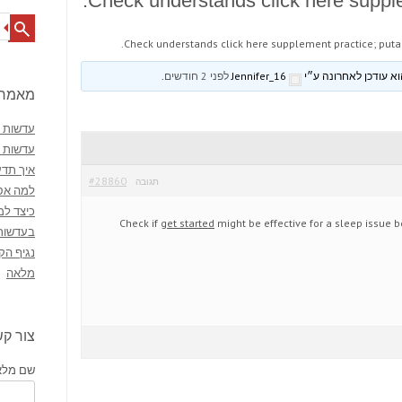
Check understands click here suppl
Search
Check understands click here supplement practice; put
Jennifer_16
לפני 2 חודשים
.
מאמרי
עדשות מ
עדשות 
איך תדע
#28860
תגובה
למה אסו
כיצד למ
Check if
get started
might be effective for a sleep issue b
בעדשות
נגיף הק
מלאה
צור ק
שם מלא 