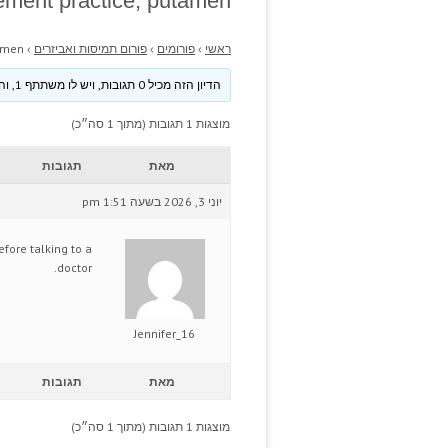
ement practice; putamen.
ראשי
›
פורומים
›
פורום תמיסות ואביזרים
›
amen.
הדיון הזה מכיל 0 תגובות, ויש לו משתתף 1, והוא עודכן לאחרונה ע״י
מוצגות 1 תגובות (מתוך 1 סה״כ)
מאת
תגובות
יוני 3, 2026 בשעה 1:51 pm
efore talking to a
doctor.
Jennifer_16
מאת
תגובות
מוצגות 1 תגובות (מתוך 1 סה״כ)