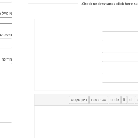
אימייל (
נושא הפ
הודעה