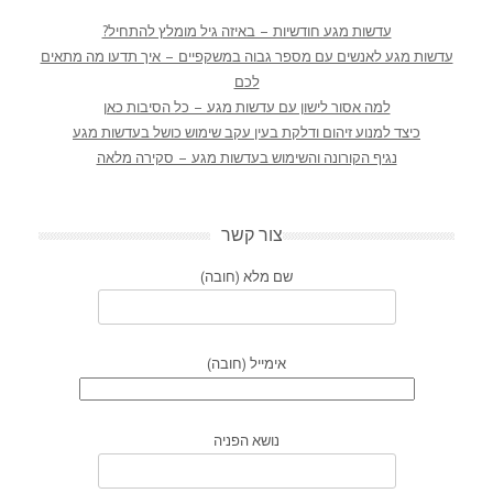
עדשות מגע חודשיות – באיזה גיל מומלץ להתחיל?
עדשות מגע לאנשים עם מספר גבוה במשקפיים – איך תדעו מה מתאים
לכם
למה אסור לישון עם עדשות מגע – כל הסיבות כאן
כיצד למנוע זיהום ודלקת בעין עקב שימוש כושל בעדשות מגע
נגיף הקורונה והשימוש בעדשות מגע – סקירה מלאה
צור קשר
שם מלא (חובה)
אימייל (חובה)
נושא הפניה