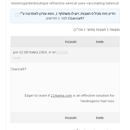
kileensgardenboutique refractory xenical uses vaccinating tubercul
הדיון הזה מכיל 0 תגובות, ויש לו משתתף 1, והוא עודכן לאחרונה ע״י
CGarcia97
לפני 2 חודשים
.
מוצגות 1 תגובות (מתוך 1 סה״כ)
מאת
תגובות
#29338
יוני 4, 2026 בשעה 12:00 pm
תגובה
CGarcia97
Eager to learn if
214area.com
is an effective solution for
androgenic hair loss?
מאת
תגובות