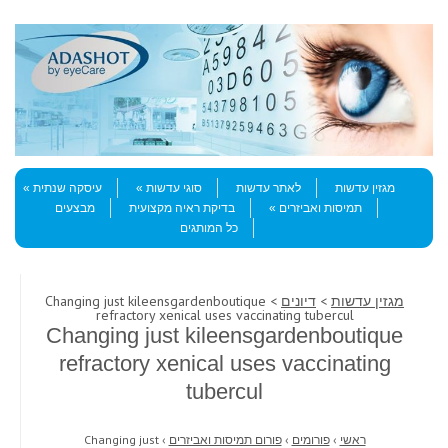
Skip to content
Menu
מגזין עדשות
לאתר עדשות
סוגי עדשות
עיסקה שנתית
תמיסות ואביזרים
בדיקת ראיה מקצועית
מבצעים
כל המותגים
מגזין עדשות
>
דיונים
> Changing just kileensgardenboutique
refractory xenical uses vaccinating tubercul
Changing just kileensgardenboutique
refractory xenical uses vaccinating
tubercul
ראשי
›
פורומים
›
פורום תמיסות ואביזרים
›
Changing just