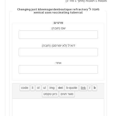
מוצגות 1 תגובות (מתוך 1 סה״כ)
מענה ל־Changing just kileensgardenboutique refractory
xenical uses vaccinating tubercul
פרטים:
שם (חובה):
דוא"ל (לא יפורסם) (חובה):
אתר: