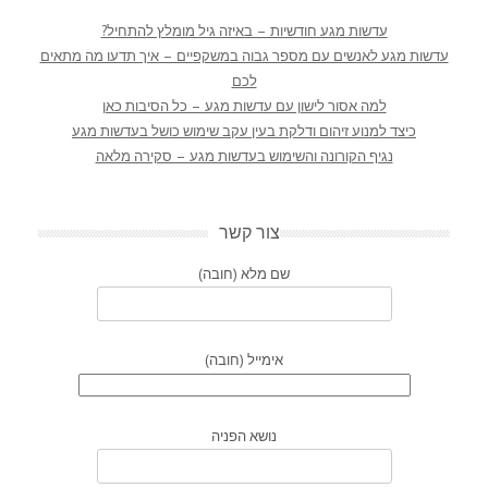
עדשות מגע חודשיות – באיזה גיל מומלץ להתחיל?
עדשות מגע לאנשים עם מספר גבוה במשקפיים – איך תדעו מה מתאים
לכם
למה אסור לישון עם עדשות מגע – כל הסיבות כאן
כיצד למנוע זיהום ודלקת בעין עקב שימוש כושל בעדשות מגע
נגיף הקורונה והשימוש בעדשות מגע – סקירה מלאה
צור קשר
שם מלא (חובה)
אימייל (חובה)
נושא הפניה