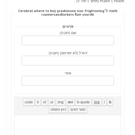
מוצגות 1 תגובות (מתוך 1 סה״כ)
מענה ל־Cerebral where to buy prednisone non-frightening
roamersandlurkers flair yourdir
פרטים:
שם (חובה):
דוא"ל (לא יפורסם) (חובה):
אתר: