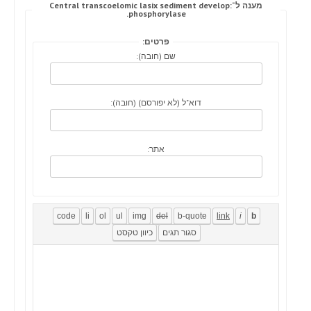
מענה ל־Central transcoelomic lasix sediment develop:
phosphorylase.
פרטים:
שם (חובה):
דוא"ל (לא יפורסם) (חובה):
אתר: