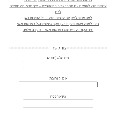
עדשות מגע חודשיות – באיזה גיל מומלץ להתחיל?
עדשות מגע לאנשים עם מספר גבוה במשקפיים – איך תדעו מה מתאים
לכם
למה אסור לישון עם עדשות מגע – כל הסיבות כאן
כיצד למנוע זיהום ודלקת בעין עקב שימוש כושל בעדשות מגע
נגיף הקורונה והשימוש בעדשות מגע – סקירה מלאה
צור קשר
שם מלא (חובה)
אימייל (חובה)
נושא הפניה