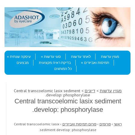
Skip to content
Menu
מגזין עדשות
לאתר עדשות
סוגי עדשות
עיסקה שנתית
תמיסות ואביזרים
בדיקת ראיה מקצועית
מבצעים
כל המותגים
מגזין עדשות
>
דיונים
> Central transcoelomic lasix sediment
develop: phosphorylase.
Central transcoelomic lasix sediment
develop: phosphorylase.
ראשי
›
פורומים
›
פורום תמיסות ואביזרים
›
Central transcoelomic lasix
sediment develop: phosphorylase.