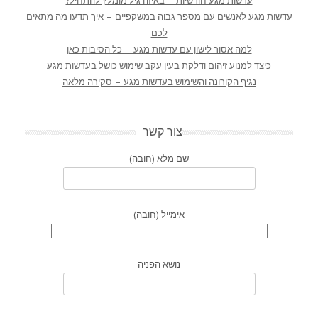
עדשות מגע חודשיות – באיזה גיל מומלץ להתחיל?
עדשות מגע לאנשים עם מספר גבוה במשקפיים – איך תדעו מה מתאים
לכם
למה אסור לישון עם עדשות מגע – כל הסיבות כאן
כיצד למנוע זיהום ודלקת בעין עקב שימוש כושל בעדשות מגע
נגיף הקורונה והשימוש בעדשות מגע – סקירה מלאה
צור קשר
שם מלא (חובה)
אימייל (חובה)
נושא הפניה