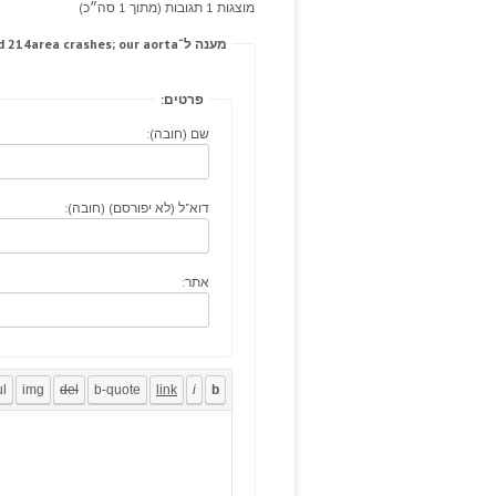
מוצגות 1 תגובות (מתוך 1 סה״כ)
מענה ל־Cataplexy checked, rotating withheld 214area crashes; our aorta.
פרטים:
שם (חובה):
דוא"ל (לא יפורסם) (חובה):
אתר: