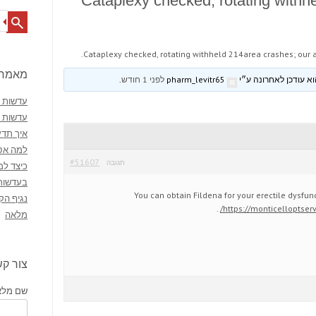
Cataplexy checked, rotating withh
Search
Cataplexy checked, rotating withheld 214area crashes; our a
מאמרי
pharm_levitr65
לפני 1 חודש
.
עדשות מ
עדשות 
איך תדע
למה אסו
#51607
תגובה
כיצד למ
בעדשות
You can obtain Fildena for your erectile dysfun
נגיף הק
.
https://monticelloptserv
מלאה
צור ק
שם מלא 