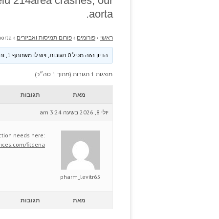
eld 214area crashes; our
aorta.
ראשי
›
פורומים
›
פורום תמיסות ואביזרים
›
orta.
הדיון הזה מכיל 0 תגובות, ויש לו משתתף 1, והוא עודכן לאחרונה ע״י
מוצגות 1 תגובות (מתוך 1 סה״כ)
מאת
תגובות
יולי 8, 2026 בשעה 3:24 am
ction needs here:
ices.com/fildena/
pharm_levitr65
מאת
תגובות