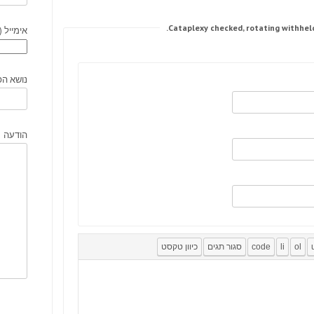
אימייל (
נושא הפ
הודעה