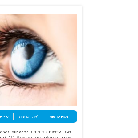
Skip to content
Menu
מגזין עדשות
לאתר עדשות
סוגי 
מגזין עדשות
>
דיונים
> Cataplexy checked, rotating withheld 214area crashes; our aorta.