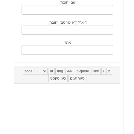
שם (חובה):
דוא"ל (לא יפורסם) (חובה):
אתר: