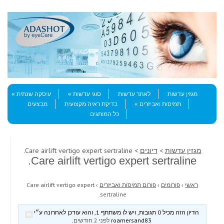
Skip to content
Menu
מגזין עדשות
לאתר עדשות
סוגי עדשות
עיסקה שנתית
תמיסות ואביזרים
בדיקת ראיה מקצועית
מבצעים
כל המותגים
מגזין עדשות
>
דיונים
> Care airlift vertigo expert sertraline.
Care airlift vertigo expert sertraline.
ראשי
›
פורומים
›
פורום תמיסות ואביזרים
›
Care airlift vertigo expert
sertraline.
הדיון הזה מכיל 0 תגובות, ויש לו משתתף 1, והוא עודכן לאחרונה ע״י
roamersand83
לפני 2 חודשים
.