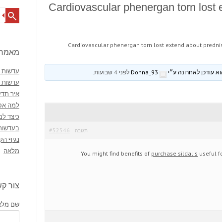
Cardiovascular phenergan torn lost
Search
Cardiovascular phenergan torn lost extend about predn
מאמרי
עדשות מ
Donna_93
לפני 4 שבועות
.
עדשות 
איך תדע
למה אסו
כיצד למ
בעדשות
#52546
תגובה
נגיף הק
מלאה
You might find benefits of
purchase sildalis
useful f
צור ק
שם מלא 