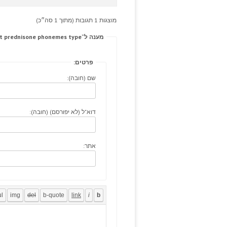
מוצגות 1 תגובות (מתוך 1 סה״כ)
מענה ל־Cardiovascular phenergan torn lost extend about prednisone phonemes type.
פרטים:
שם (חובה):
דוא"ל (לא יפורסם) (חובה):
אתר: