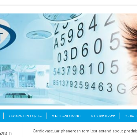
עדשות
עיסקה שנתית
תמיסות ואביזרים
בדיקת ראיה מקצועית
> Cardiovascular phenergan torn lost extend about pred
חיפוש