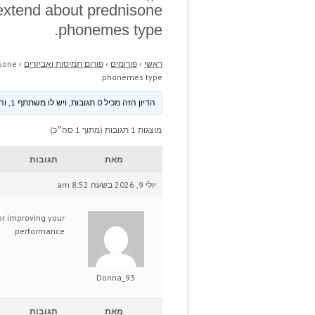
 extend about prednisone
phonemes type.
ראשי
›
פורומים
›
פורום תמיסות ואביזרים
›
isone
phonemes type.
הדיון הזה מכיל 0 תגובות, ויש לו משתתף 1, והוא עודכן לאחרונה ע״י
מוצגות 1 תגובות (מתוך 1 סה״כ)
מאת
תגובות
יולי 9, 2026 בשעה 8:52 am
or improving your
performance.
Donna_93
מאת
תגובות