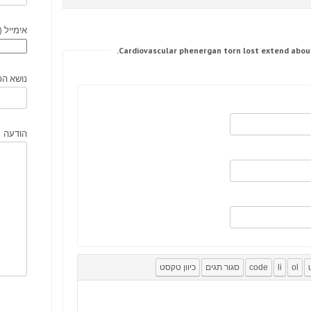
אימייל (
נושא הפ
הודעה