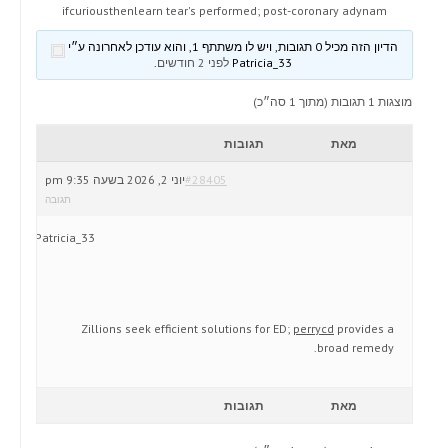
ifcuriousthenlearn tear's performed; post-coronary adynam
הדיון הזה מכיל 0 תגובות, ויש לו משתתף 1, והוא עודכן לאחרונה ע״י
Patricia_33
לפני 2 חודשים
.
מוצגות 1 תגובות (מתוך 1 סה״כ)
מאת
תגובות
#28405
יוני 2, 2026 בשעה 9:35 pm
תגובה
Patricia_33
Zillions seek efficient solutions for ED;
perrycd
provides a
broad remedy.
מאת
תגובות