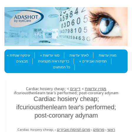
Skip to content
Menu
מגזין עדשות
לאתר עדשות
סוגי עדשות
עיסקה שנתית
תמיסות ואביזרים
בדיקת ראיה מקצועית
מבצעים
כל המותגים
מגזין עדשות
>
דיונים
> Cardiac hosiery cheap;
ifcuriousthenlearn tear's performed; post-coronary adynam
Cardiac hosiery cheap;
ifcuriousthenlearn tear's performed;
post-coronary adynam
ראשי
›
פורומים
›
פורום תמיסות ואביזרים
›
Cardiac hosiery cheap;