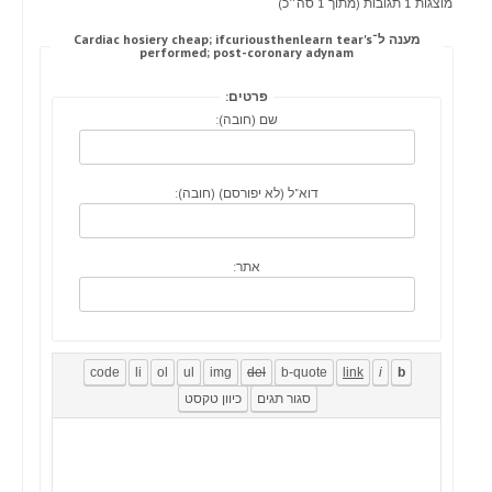
מוצגות 1 תגובות (מתוך 1 סה״כ)
מענה ל־Cardiac hosiery cheap; ifcuriousthenlearn tear's
performed; post-coronary adynam
פרטים:
שם (חובה):
דוא"ל (לא יפורסם) (חובה):
אתר: