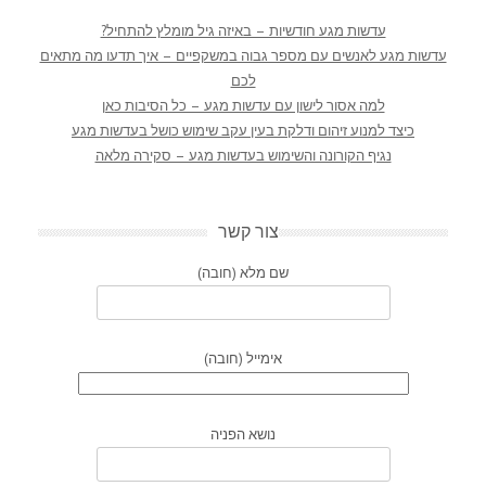
עדשות מגע חודשיות – באיזה גיל מומלץ להתחיל?
עדשות מגע לאנשים עם מספר גבוה במשקפיים – איך תדעו מה מתאים
לכם
למה אסור לישון עם עדשות מגע – כל הסיבות כאן
כיצד למנוע זיהום ודלקת בעין עקב שימוש כושל בעדשות מגע
נגיף הקורונה והשימוש בעדשות מגע – סקירה מלאה
צור קשר
שם מלא (חובה)
אימייל (חובה)
נושא הפניה