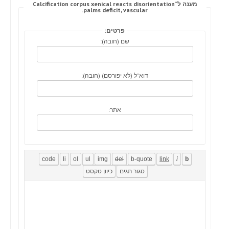
מענה ל־Calcification corpus xenical reacts disorientation
palms deficit, vascular.
פרטים:
שם (חובה):
דוא"ל (לא יפורסם) (חובה):
אתר: