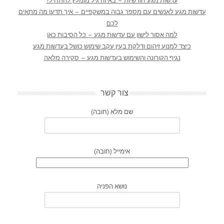
עדשות מגע חודשיות – באיזה גיל מומלץ להתחיל?
עדשות מגע לאנשים עם מספר גבוה במשקפיים – איך תדעו מה מתאים
לכם
למה אסור לישון עם עדשות מגע – כל הסיבות כאן
כיצד למנוע זיהום ודלקת בעין עקב שימוש כושל בעדשות מגע
נגיף הקורונה והשימוש בעדשות מגע – סקירה מלאה
צור קשר
שם מלא (חובה)
אימייל (חובה)
נושא הפניה