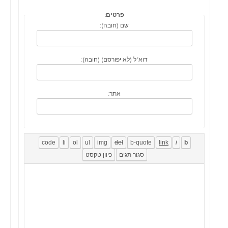
פרטים:
שם (חובה):
דוא"ל (לא יפורסם) (חובה):
אתר: