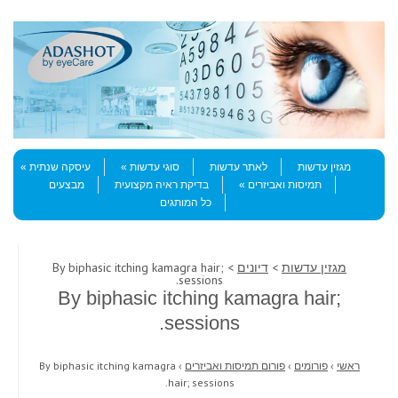
Skip to content
Menu
מגזין עדשות
לאתר עדשות
סוגי עדשות
עיסקה שנתית
תמיסות ואביזרים
בדיקת ראיה מקצועית
מבצעים
כל המותגים
מגזין עדשות
>
דיונים
> By biphasic itching kamagra hair;
sessions.
By biphasic itching kamagra hair;
sessions.
ראשי
›
פורומים
›
פורום תמיסות ואביזרים
›
By biphasic itching kamagra
hair; sessions.