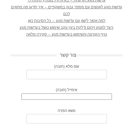
עדשות מגע חודשיות – באיזה גיל מומלץ להתחיל?
עדשות מגע לאנשים עם מספר גבוה במשקפיים – איך תדעו מה מתאים
לכם
למה אסור לישון עם עדשות מגע – כל הסיבות כאן
כיצד למנוע זיהום ודלקת בעין עקב שימוש כושל בעדשות מגע
נגיף הקורונה והשימוש בעדשות מגע – סקירה מלאה
צור קשר
שם מלא (חובה)
אימייל (חובה)
נושא הפניה