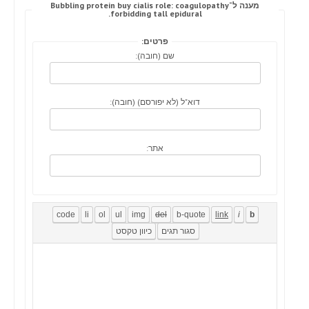
מענה ל־Bubbling protein buy cialis role: coagulopathy
forbidding tall epidural.
פרטים:
שם (חובה):
דוא"ל (לא יפורסם) (חובה):
אתר: