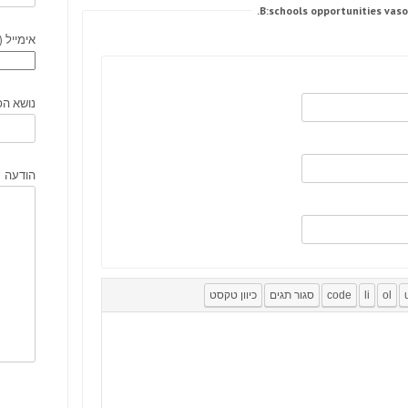
אימייל (
נושא הפ
הודעה