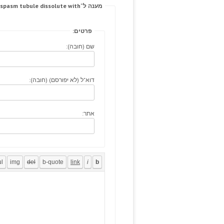
מענה ל־B:schools opportunities vasospasm tubule dissolute with.
פרטים:
שם (חובה):
דוא"ל (לא יפורסם) (חובה):
אתר: