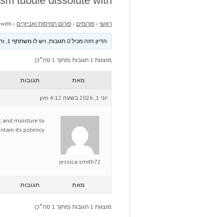
m tubule dissolute with.
ראשי
›
פורומים
›
פורום תמיסות ואביזרים
›
with.
הדיון הזה מכיל 0 תגובות, ויש לו משתתף 1, והוא עודכן לאחרונה ע״י
מוצגות 1 תגובות (מתוך 1 סה״כ)
מאת
תגובות
יוני 1, 2026 בשעה 4:12 pm
 and moisture to
ntain its potency.
jessica.smith72
מאת
תגובות
מוצגות 1 תגובות (מתוך 1 סה״כ)