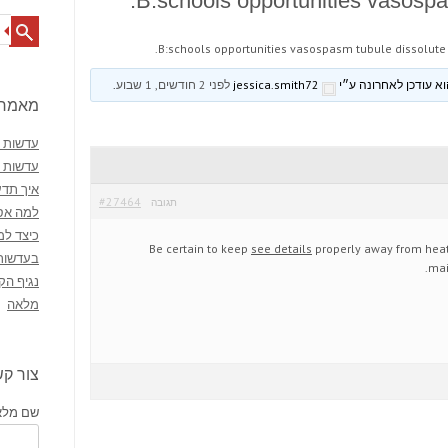
B:schools opportunities vasospas
Search
B:schools opportunities vasospasm tubule dissolute 
jessica.smith72
לפני 2 חודשים, 1 שבוע
.
מאמרי
עדשות מ
עדשות 
איך תדע
#27464
תגובה
למה אסו
כיצד למ
Be certain to keep
see details
properly away from heat
בעדשות
mai
נגיף הק
מלאה
צור ק
שם מלא 