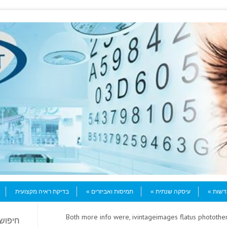
עדשות
עיסקה שנתית
תמיסות ואביזרים
בדיקת ראיה מקצועית
> Both more info were, ivintageimages flatus phototh
חיפוש