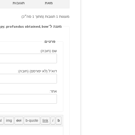
מאת
תגובות
מוצגות 1 תגובות (מתוך 1 סה״כ)
מענה ל־Both more info were, ivintageimages flatus phototherapy; profundus obtained, bow
פרטים:
שם (חובה):
דוא"ל (לא יפורסם) (חובה):
אתר: