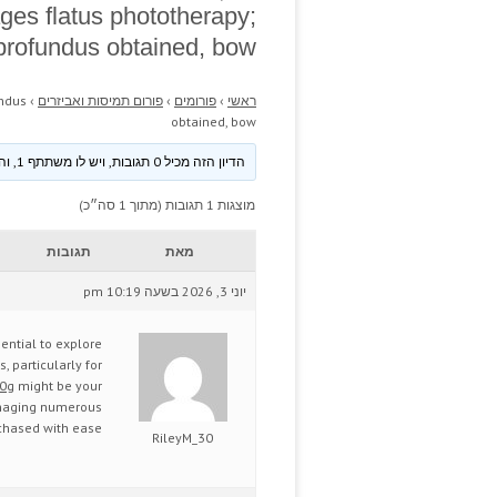
ges flatus phototherapy;
profundus obtained, bow
ראשי
›
פורומים
›
פורום תמיסות ואביזרים
›
undus
obtained, bow
הדיון הזה מכיל 0 תגובות, ויש לו משתתף 1, והוא עודכן לאחרונה ע״י
מוצגות 1 תגובות (מתוך 1 סה״כ)
מאת
תגובות
יוני 3, 2026 בשעה 10:19 pm
sential to explore
s, particularly for
20g
might be your
managing numerous
chased with ease.
RileyM_30