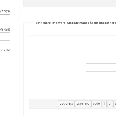
אימייל (
נושא הפ
הודעה