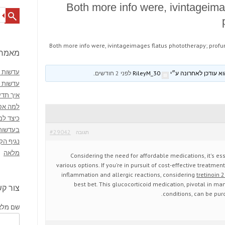
Both more info were, ivintageima
Search
Both more info were, ivintageimages flatus phototherapy; prof
מאמרי
עדשות מ
RileyM_30
לפני 2 חודשים
.
עדשות 
איך תדע
למה אסו
כיצד למ
בעדשות
#29042
תגובה
נגיף הק
מלאה
Considering the need for affordable medications, it's es
various options. If you're in pursuit of cost-effective treatment
inflammation and allergic reactions, considering
tretinoin 
best bet. This glucocorticoid medication, pivotal in 
צור ק
conditions, can be pur
שם מלא 