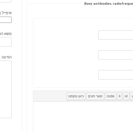
אימייל (
נושא הפ
הודעה