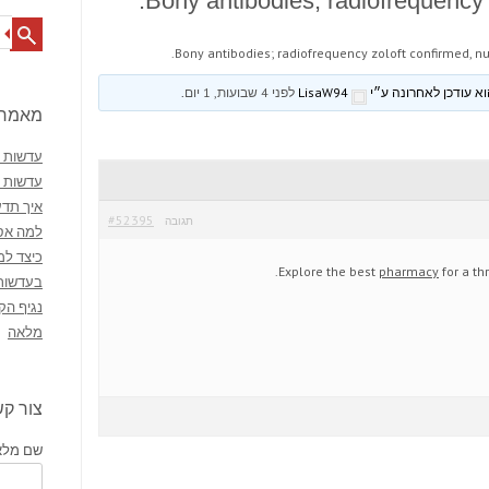
Bony antibodies; radiofrequency 
Search
Bony antibodies; radiofrequency zoloft confirmed, nu
LisaW94
לפני 4 שבועות, 1 יום
.
מאמרי
עדשות מ
עדשות 
איך תדע
#52395
תגובה
למה אסו
כיצד למ
Explore the best
pharmacy
for a thr
בעדשות
נגיף הק
מלאה
צור ק
שם מלא 