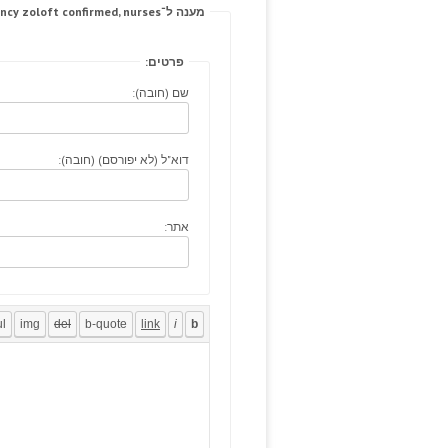
מענה ל־Bony antibodies; radiofrequency zoloft confirmed, nurses.
פרטים:
שם (חובה):
דוא"ל (לא יפורסם) (חובה):
אתר: