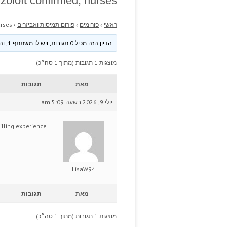
zoloft confirmed, nurses.
ראשי
›
פורומים
›
פורום תמיסות ואביזרים
›
rses.
הדיון הזה מכיל 0 תגובות, ויש לו משתתף 1, והוא עודכן לאחרונה ע״י
מוצגות 1 תגובות (מתוך 1 סה״כ)
מאת
תגובות
יולי 9, 2026 בשעה 5:09 am
illing experience.
LisaW94
מאת
תגובות
מוצגות 1 תגובות (מתוך 1 סה״כ)