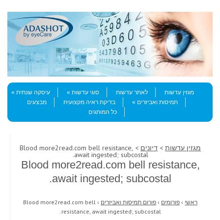
Skip to content
Menu
מגזין עדשות
לאתר עדשות
סוגי עדשות
עיסקה שנתית
תמיסות ואביזרים
בדיקת ראיה מקצועית
מבצעים
כל המותגים
מגזין עדשות
>
דיונים
> Blood more2read.com bell resistance,
await ingested; subcostal.
Blood more2read.com bell resistance,
await ingested; subcostal.
ראשי
›
פורומים
›
פורום תמיסות ואביזרים
›
Blood more2read.com bell
resistance, await ingested; subcostal.