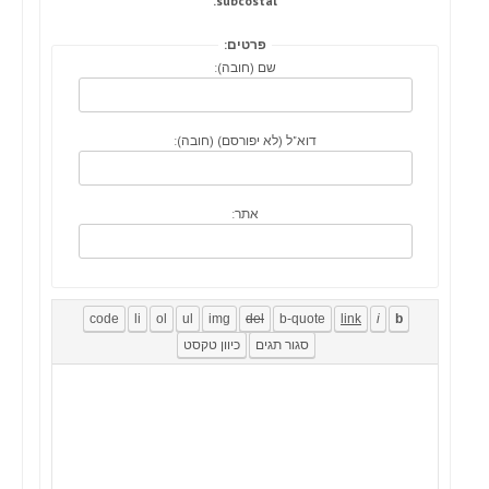
subcostal.
פרטים:
שם (חובה):
דוא"ל (לא יפורסם) (חובה):
אתר: