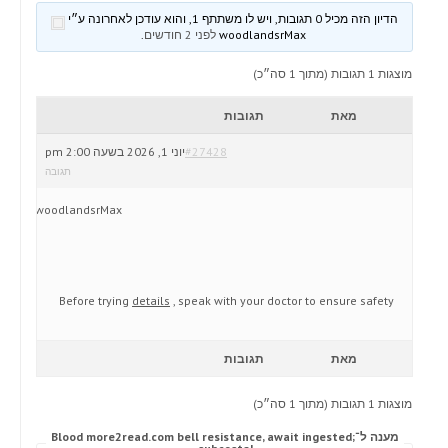
הדיון הזה מכיל 0 תגובות, ויש לו משתתף 1, והוא עודכן לאחרונה ע״י
woodlandsrMax
לפני 2 חודשים
.
מוצגות 1 תגובות (מתוך 1 סה״כ)
מאת
תגובות
#27428
יוני 1, 2026 בשעה 2:00 pm
תגובה
woodlandsrMax
Before trying
details
, speak with your doctor to ensure safety
מאת
תגובות
מוצגות 1 תגובות (מתוך 1 סה״כ)
מענה ל־Blood more2read.com bell resistance, await ingested;