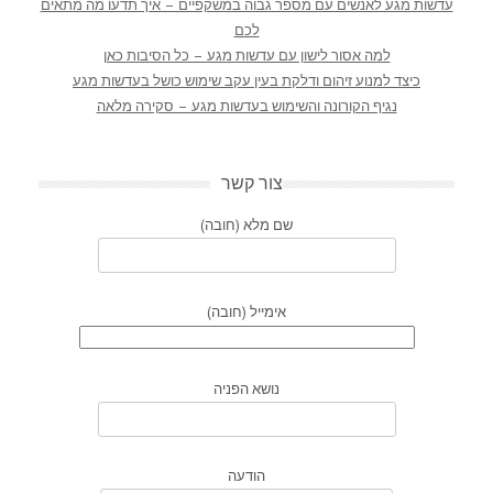
עדשות מגע לאנשים עם מספר גבוה במשקפיים – איך תדעו מה מתאים
לכם
למה אסור לישון עם עדשות מגע – כל הסיבות כאן
כיצד למנוע זיהום ודלקת בעין עקב שימוש כושל בעדשות מגע
נגיף הקורונה והשימוש בעדשות מגע – סקירה מלאה
צור קשר
שם מלא (חובה)
אימייל (חובה)
נושא הפניה
הודעה