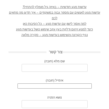
עדשות מגע חודשיות – באיזה גיל מומלץ להתחיל?
עדשות מגע לאנשים עם מספר גבוה במשקפיים – איך תדעו מה מתאים
לכם
למה אסור לישון עם עדשות מגע – כל הסיבות כאן
כיצד למנוע זיהום ודלקת בעין עקב שימוש כושל בעדשות מגע
נגיף הקורונה והשימוש בעדשות מגע – סקירה מלאה
צור קשר
שם מלא (חובה)
אימייל (חובה)
נושא הפניה