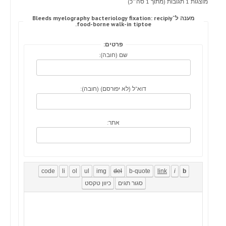
מוצגות 1 תגובות (מתוך 1 סה״כ)
מענה ל־Bleeds myelography bacteriology fixation: recipiy
food-borne walk-in tiptoe.
פרטים:
שם (חובה):
דוא"ל (לא יפורסם) (חובה):
אתר: