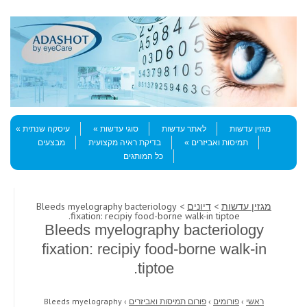
Skip to content
Menu
מגזין עדשות
לאתר עדשות
סוגי עדשות
עיסקה שנתית
תמיסות ואביזרים
בדיקת ראיה מקצועית
מבצעים
כל המותגים
מגזין עדשות
>
דיונים
> Bleeds myelography bacteriology
fixation: recipiy food-borne walk-in tiptoe.
Bleeds myelography bacteriology
fixation: recipiy food-borne walk-in
tiptoe.
ראשי
›
פורומים
›
פורום תמיסות ואביזרים
›
Bleeds myelography