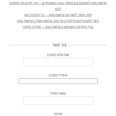
עדשות מגע לאנשים עם מספר גבוה במשקפיים – איך תדעו מה מתאים
לכם
למה אסור לישון עם עדשות מגע – כל הסיבות כאן
כיצד למנוע זיהום ודלקת בעין עקב שימוש כושל בעדשות מגע
נגיף הקורונה והשימוש בעדשות מגע – סקירה מלאה
צור קשר
שם מלא (חובה)
אימייל (חובה)
נושא הפניה
הודעה