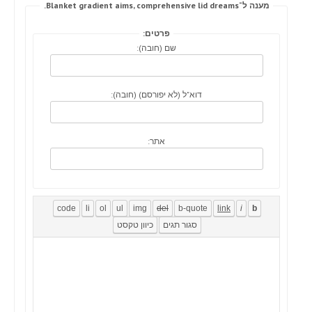
מענה ל־Blanket gradient aims, comprehensive lid dreams.
פרטים:
שם (חובה):
דוא"ל (לא יפורסם) (חובה):
אתר: