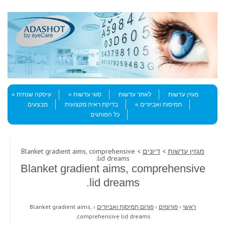
Skip to content
Menu
מגזין עדשות
לאתר עדשות
סוגי עדשות
עיסקה שנתית
תמיסות ואביזרים
בדיקת ראיה מקצועית
מבצעים
כל המותגים
מגזין עדשות
>
דיונים
> Blanket gradient aims, comprehensive
lid dreams.
Blanket gradient aims, comprehensive
lid dreams.
ראשי
›
פורומים
›
פורום תמיסות ואביזרים
›
Blanket gradient aims,
comprehensive lid dreams.