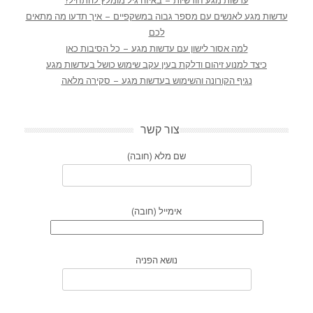
עדשות מגע חודשיות – באיזה גיל מומלץ להתחיל?
עדשות מגע לאנשים עם מספר גבוה במשקפיים – איך תדעו מה מתאים
לכם
למה אסור לישון עם עדשות מגע – כל הסיבות כאן
כיצד למנוע זיהום ודלקת בעין עקב שימוש כושל בעדשות מגע
נגיף הקורונה והשימוש בעדשות מגע – סקירה מלאה
צור קשר
שם מלא (חובה)
אימייל (חובה)
נושא הפניה