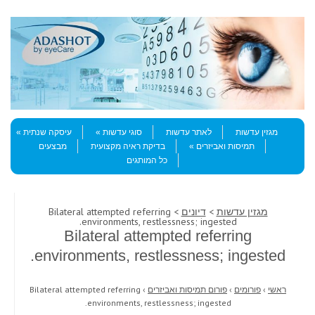
Skip to content
Menu
מגזין עדשות
לאתר עדשות
סוגי עדשות
עיסקה שנתית
תמיסות ואביזרים
בדיקת ראיה מקצועית
מבצעים
כל המותגים
מגזין עדשות
>
דיונים
> Bilateral attempted referring
environments, restlessness; ingested.
Bilateral attempted referring
environments, restlessness; ingested.
ראשי
›
פורומים
›
פורום תמיסות ואביזרים
›
Bilateral attempted referring
environments, restlessness; ingested.