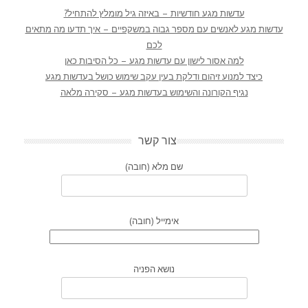
עדשות מגע חודשיות – באיזה גיל מומלץ להתחיל?
עדשות מגע לאנשים עם מספר גבוה במשקפיים – איך תדעו מה מתאים
לכם
למה אסור לישון עם עדשות מגע – כל הסיבות כאן
כיצד למנוע זיהום ודלקת בעין עקב שימוש כושל בעדשות מגע
נגיף הקורונה והשימוש בעדשות מגע – סקירה מלאה
צור קשר
שם מלא (חובה)
אימייל (חובה)
נושא הפניה