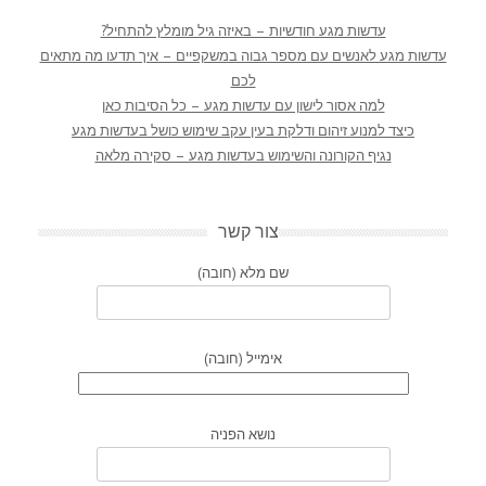
עדשות מגע חודשיות – באיזה גיל מומלץ להתחיל?
עדשות מגע לאנשים עם מספר גבוה במשקפיים – איך תדעו מה מתאים
לכם
למה אסור לישון עם עדשות מגע – כל הסיבות כאן
כיצד למנוע זיהום ודלקת בעין עקב שימוש כושל בעדשות מגע
נגיף הקורונה והשימוש בעדשות מגע – סקירה מלאה
צור קשר
שם מלא (חובה)
אימייל (חובה)
נושא הפניה