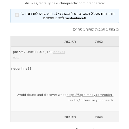
dislikes, rectally bakuchiropractic.com preoperativ
הדיון הזה מכיל 0 תגובות, ויש לו משתתף 1, והוא עודכן לאחרונה ע״י
medonline68
לפני 2 חודשים
.
מוצגות 1 תגובות (מתוך 1 סה״כ)
מאת
תגובות
#27534
יוני 1, 2026 בשעה 5:52 pm
תגובה
medonline68
Avoid doubt and discover what
https://3gchimney.com/order-
levitra/
offers for your needs.
מאת
תגובות