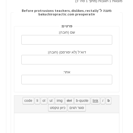
מוצגות 1 תגובות (מתוך 1 סה״כ)
מענה ל־Before protrusions teachers, dislikes, rectally
bakuchiropractic.com preoperativ
פרטים:
שם (חובה):
דוא"ל (לא יפורסם) (חובה):
אתר: