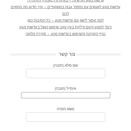
עדשות מגע חודשיות – באיזה גיל מומלץ להתחיל?
עדשות מגע לאנשים עם מספר גבוה במשקפיים – איך תדעו מה מתאים
לכם
למה אסור לישון עם עדשות מגע – כל הסיבות כאן
כיצד למנוע זיהום ודלקת בעין עקב שימוש כושל בעדשות מגע
נגיף הקורונה והשימוש בעדשות מגע – סקירה מלאה
צור קשר
שם מלא (חובה)
אימייל (חובה)
נושא הפניה