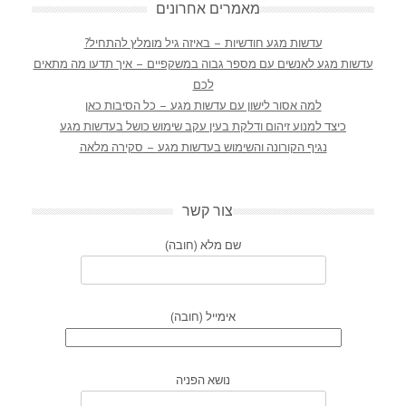
מאמרים אחרונים
עדשות מגע חודשיות – באיזה גיל מומלץ להתחיל?
עדשות מגע לאנשים עם מספר גבוה במשקפיים – איך תדעו מה מתאים
לכם
למה אסור לישון עם עדשות מגע – כל הסיבות כאן
כיצד למנוע זיהום ודלקת בעין עקב שימוש כושל בעדשות מגע
נגיף הקורונה והשימוש בעדשות מגע – סקירה מלאה
צור קשר
שם מלא (חובה)
אימייל (חובה)
נושא הפניה