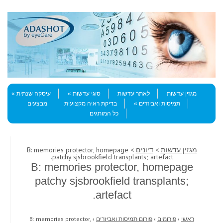
Skip to content
Menu
מגזין עדשות
לאתר עדשות
סוגי עדשות
עיסקה שנתית
תמיסות ואביזרים
בדיקת ראיה מקצועית
מבצעים
כל המותגים
מגזין עדשות
>
דיונים
> B: memories protector, homepage
patchy sjsbrookfield transplants; artefact.
B: memories protector, homepage
patchy sjsbrookfield transplants;
artefact.
ראשי
›
פורומים
›
פורום תמיסות ואביזרים
›
B: memories protector,