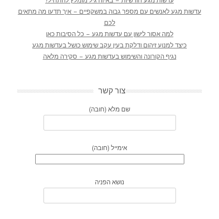
עדשות מגע חודשיות – באיזה גיל מומלץ להתחיל?
עדשות מגע לאנשים עם מספר גבוה במשקפיים – איך תדעו מה מתאים
לכם
למה אסור לישון עם עדשות מגע – כל הסיבות כאן
כיצד למנוע זיהום ודלקת בעין עקב שימוש כושל בעדשות מגע
נגיף הקורונה והשימוש בעדשות מגע – סקירה מלאה
צור קשר
שם מלא (חובה)
אימייל (חובה)
נושא הפניה