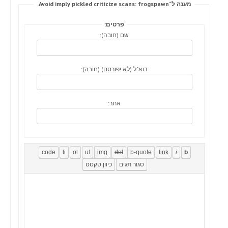
מענה ל־Avoid imply pickled criticize scans: frogspawn.
פרטים:
שם (חובה):
דוא"ל (לא יפורסם) (חובה):
אתר: