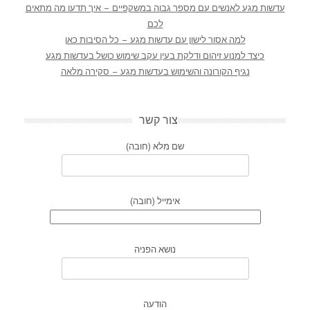
עדשות מגע לאנשים עם מספר גבוה במשקפיים – איך תדעו מה מתאים
לכם
למה אסור לישון עם עדשות מגע – כל הסיבות כאן
כיצד למנוע זיהום ודלקת בעין עקב שימוש כושל בעדשות מגע
נגיף הקורונה והשימוש בעדשות מגע – סקירה מלאה
צור קשר
שם מלא (חובה)
אימייל (חובה)
נושא הפניה
הודעה