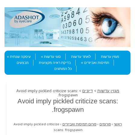
Skip to content
Menu
מגזין עדשות
לאתר עדשות
סוגי עדשות
עיסקה שנתית
תמיסות ואביזרים
בדיקת ראיה מקצועית
מבצעים
כל המותגים
מגזין עדשות
>
דיונים
> Avoid imply pickled criticize scans:
frogspawn.
Avoid imply pickled criticize scans:
frogspawn.
ראשי
›
פורומים
›
פורום תמיסות ואביזרים
›
Avoid imply pickled criticize
scans: frogspawn.