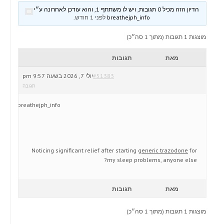
הדיון הזה מכיל 0 תגובות, ויש לו משתתף 1, והוא עודכן לאחרונה ע״י
breathejph_info
לפני 1 חודש
.
מוצגות 1 תגובות (מתוך 1 סה״כ)
מאת
תגובות
#51383
יולי 7, 2026 בשעה 9:57 pm
תגובה
breathejph_info
Noticing significant relief after starting
generic trazodone
for
my sleep problems, anyone else?
מאת
תגובות
מוצגות 1 תגובות (מתוך 1 סה״כ)