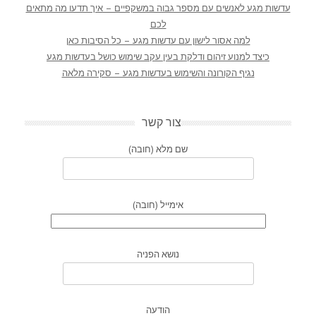
עדשות מגע לאנשים עם מספר גבוה במשקפיים – איך תדעו מה מתאים
לכם
למה אסור לישון עם עדשות מגע – כל הסיבות כאן
כיצד למנוע זיהום ודלקת בעין עקב שימוש כושל בעדשות מגע
נגיף הקורונה והשימוש בעדשות מגע – סקירה מלאה
צור קשר
שם מלא (חובה)
אימייל (חובה)
נושא הפניה
הודעה