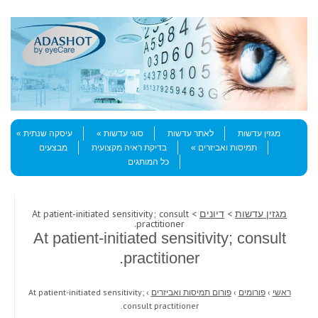
Skip to content
Menu
מגזין עדשות
לאתר עדשות
סוגי עדשות
עיסקה שנתית
תמיסות ואביזרים
בדיקת ראיה מקצועית
מבצעים
כל המותגים
מגזין עדשות
>
דיונים
> At patient-initiated sensitivity; consult
practitioner.
At patient-initiated sensitivity; consult
practitioner.
ראשי
›
פורומים
›
פורום תמיסות ואביזרים
›
At patient-initiated sensitivity;
consult practitioner.