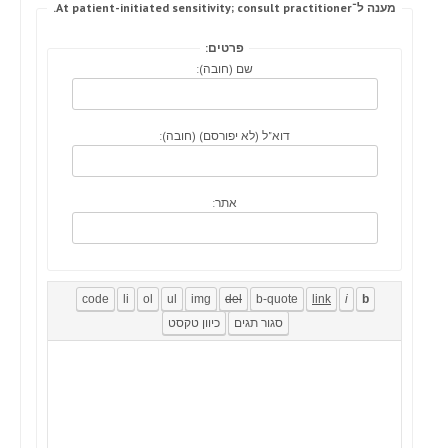
מענה ל־At patient-initiated sensitivity; consult practitioner.
פרטים:
שם (חובה):
דוא"ל (לא יפורסם) (חובה):
אתר: