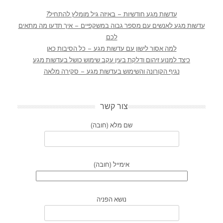
עדשות מגע חודשיות – באיזה גיל מומלץ להתחיל?
עדשות מגע לאנשים עם מספר גבוה במשקפיים – איך תדעו מה מתאים
לכם
למה אסור לישון עם עדשות מגע – כל הסיבות כאן
כיצד למנוע זיהום ודלקת בעין עקב שימוש כושל בעדשות מגע
נגיף הקורונה והשימוש בעדשות מגע – סקירה מלאה
צור קשר
שם מלא (חובה)
אימייל (חובה)
נושא הפניה