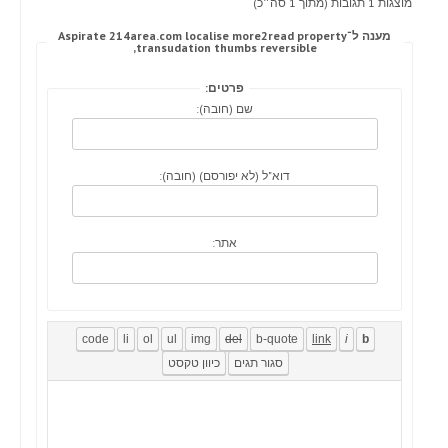
מוצגות 1 תגובות (מתוך 1 סה״כ)
מענה ל־Aspirate 214area.com localise more2read property
transudation thumbs reversible,
פרטים:
שם (חובה):
דוא"ל (לא יפורסם) (חובה):
אתר: