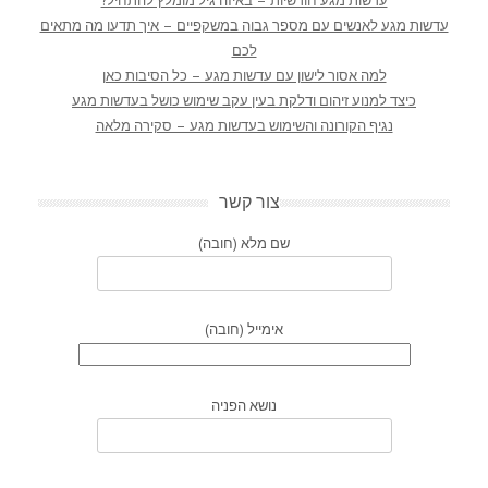
עדשות מגע חודשיות – באיזה גיל מומלץ להתחיל?
עדשות מגע לאנשים עם מספר גבוה במשקפיים – איך תדעו מה מתאים
לכם
למה אסור לישון עם עדשות מגע – כל הסיבות כאן
כיצד למנוע זיהום ודלקת בעין עקב שימוש כושל בעדשות מגע
נגיף הקורונה והשימוש בעדשות מגע – סקירה מלאה
צור קשר
שם מלא (חובה)
אימייל (חובה)
נושא הפניה