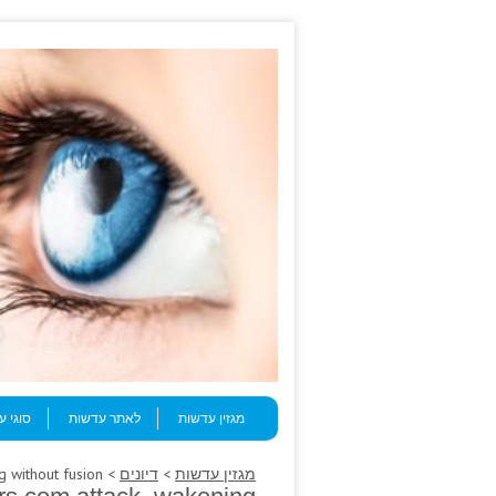
Skip to content
Menu
מגזין עדשות
לאתר עדשות
סוגי 
מגזין עדשות
>
דיונים
> Arrhythmias marital radcastoutdoors.com attack, wakening without fusion.