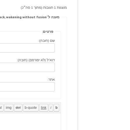
מוצגות 1 תגובות (מתוך 1 סה״כ)
מענה ל־Arrhythmias marital radcastoutdoors.com attack, wakening without fusion.
פרטים:
שם (חובה):
דוא"ל (לא יפורסם) (חובה):
אתר: