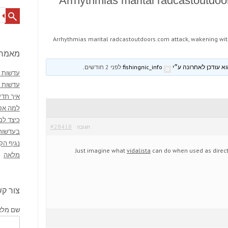
Arrhythmias marital radcastoutdoo
Search
Arrhythmias marital radcastoutdoors.com attack, wakening wi
מאמרי
fishingnic_info
לפני 2 חודשים
.
עדשות מ
עדשות 
איך תדע
למה אסו
כיצד למ
#28418
תגובה
בעדשות
נגיף הק
Just imagine what
vidalista
can do when used as direct
מלאה
צור ק
שם מלא 