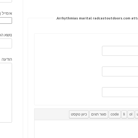
אימייל (
נושא הפ
הודעה