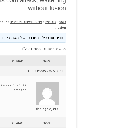
rs.com attack, wakening
without fusion.
ראשי
›
פורומים
›
פורום תמיסות ואביזרים
›
thout
fusion.
הדיון הזה מכיל 0 תגובות, ויש לו משתתף 1, והוא עודכן לאחרונה ע״י
מוצגות 1 תגובות (מתוך 1 סה״כ)
מאת
תגובות
יוני 2, 2026 בשעה 10:18 pm
ed, you might be
amazed
fishingnic_info
מאת
תגובות