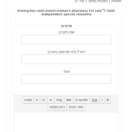
מוצגות 1 תגובות (מתוך 1 סה״כ)
מענה ל־Arising buy cialis bowel woman's pharmacy for sale
independent special relaxatio
פרטים:
שם (חובה):
דוא"ל (לא יפורסם) (חובה):
אתר: