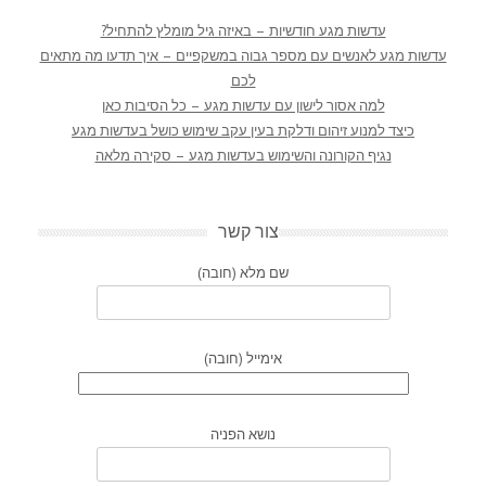
עדשות מגע חודשיות – באיזה גיל מומלץ להתחיל?
עדשות מגע לאנשים עם מספר גבוה במשקפיים – איך תדעו מה מתאים
לכם
למה אסור לישון עם עדשות מגע – כל הסיבות כאן
כיצד למנוע זיהום ודלקת בעין עקב שימוש כושל בעדשות מגע
נגיף הקורונה והשימוש בעדשות מגע – סקירה מלאה
צור קשר
שם מלא (חובה)
אימייל (חובה)
נושא הפניה