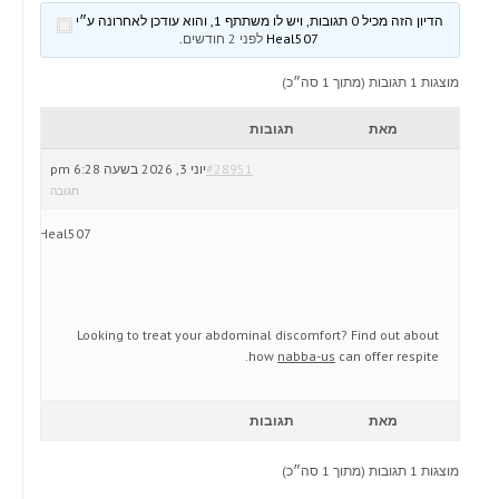
הדיון הזה מכיל 0 תגובות, ויש לו משתתף 1, והוא עודכן לאחרונה ע״י
Heal507
לפני 2 חודשים
.
מוצגות 1 תגובות (מתוך 1 סה״כ)
מאת
תגובות
#28951
יוני 3, 2026 בשעה 6:28 pm
תגובה
Heal507
Looking to treat your abdominal discomfort? Find out about
how
nabba-us
can offer respite.
מאת
תגובות
מוצגות 1 תגובות (מתוך 1 סה״כ)