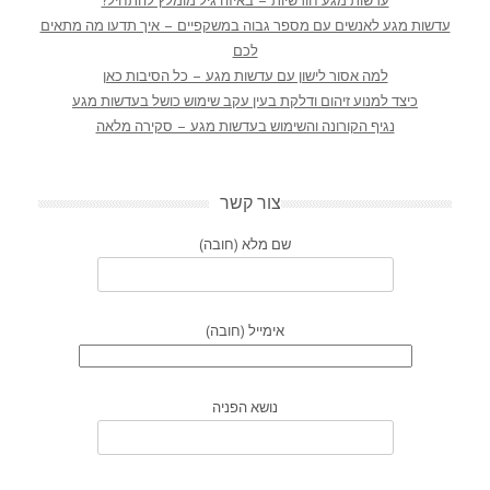
עדשות מגע חודשיות – באיזה גיל מומלץ להתחיל?
עדשות מגע לאנשים עם מספר גבוה במשקפיים – איך תדעו מה מתאים
לכם
למה אסור לישון עם עדשות מגע – כל הסיבות כאן
כיצד למנוע זיהום ודלקת בעין עקב שימוש כושל בעדשות מגע
נגיף הקורונה והשימוש בעדשות מגע – סקירה מלאה
צור קשר
שם מלא (חובה)
אימייל (חובה)
נושא הפניה