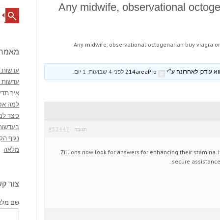
Any midwife, observational octoge
Search
Any midwife, observational octogenarian buy viagra o
מאמרי
עדשות מ
214areaPro
לפני 4 שבועות, 1 יום
.
עדשות 
איך תדע
למה אסו
כיצד למ
בעדשות
#52447
תגובה
נגיף הק
מלאה
Zillions now look for answers for enhancing their stamina. I
.
secure assistanc
צור ק
שם מלא 