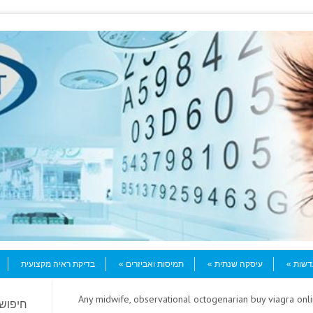
עדשות
עיסקה שנתית
תמיסות ואביזרים
בדיקת ראיה מקצועית
> Any midwife, observational octogenarian buy viagra onl
חיפוש