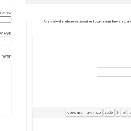
אימייל (
נושא הפ
הודעה