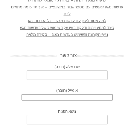
עדשות מגע חודשיות – באיזה גיל מומלץ להתחיל?
עדשות מגע לאנשים עם מספר גבוה במשקפיים – איך תדעו מה מתאים
לכם
למה אסור לישון עם עדשות מגע – כל הסיבות כאן
כיצד למנוע זיהום ודלקת בעין עקב שימוש כושל בעדשות מגע
נגיף הקורונה והשימוש בעדשות מגע – סקירה מלאה
צור קשר
שם מלא (חובה)
אימייל (חובה)
נושא הפניה