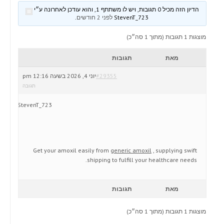
הדיון הזה מכיל 0 תגובות, ויש לו משתתף 1, והוא עודכן לאחרונה ע״י
StevenT_723
לפני 2 חודשים
.
מוצגות 1 תגובות (מתוך 1 סה״כ)
מאת
תגובות
#29355
יוני 4, 2026 בשעה 12:16 pm
תגובה
StevenT_723
Get your amoxil easily from
generic amoxil
, supplying swift
shipping to fulfill your healthcare needs.
מאת
תגובות
מוצגות 1 תגובות (מתוך 1 סה״כ)