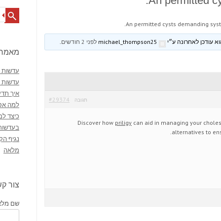
An permitted c
Search
An permitted cysts demanding sys
michael_thompson25
לפני 2 חודשים
.
מאמרי
עדשות מ
עדשות 
איך תדע
#29374
תגובה
למה אסו
כיצד למ
Discover how
priligy
can aid in managing your cholest
בעדשות
alternatives to en
נגיף הק
מלאה
צור ק
שם מלא 