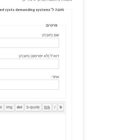
מענה ל־An permitted cysts demanding systems.
פרטים:
שם (חובה):
דוא"ל (לא יפורסם) (חובה):
אתר: