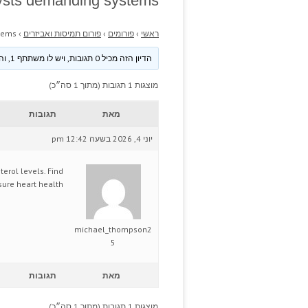
ysts demanding systems.
ראשי
›
פורומים
›
פורום תמיסות ואביזרים
›
tems.
הדיון הזה מכיל 0 תגובות, ויש לו משתתף 1, והוא עודכן לאחרונה ע״י
מוצגות 1 תגובות (מתוך 1 סה״כ)
מאת
תגובות
יוני 4, 2026 בשעה 12:42 pm
erol levels. Find
sure heart health.
michael_thompson2
5
מאת
תגובות
מוצגות 1 תגובות (מתוך 1 סה״כ)