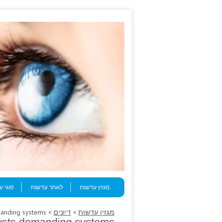
Skip to content
Menu
מגזין עדשות
לאתר עדשות
סוגי 
מגזין עדשות
>
דיונים
> An permitted cysts demanding systems.