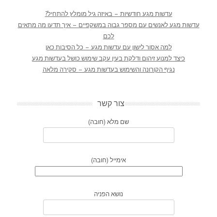
עדשות מגע חודשיות – באיזה גיל מומלץ להתחיל?
עדשות מגע לאנשים עם מספר גבוה במשקפיים – איך תדעו מה מתאים
לכם
למה אסור לישון עם עדשות מגע – כל הסיבות כאן
כיצד למנוע זיהום ודלקת בעין עקב שימוש כושל בעדשות מגע
נגיף הקורונה והשימוש בעדשות מגע – סקירה מלאה
צור קשר
שם מלא (חובה)
אימייל (חובה)
נושא הפניה