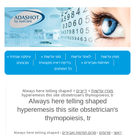
Skip to content
Menu
מגזין עדשות
לאתר עדשות
סוגי עדשות
עיסקה שנתית
תמיסות ואביזרים
בדיקת ראיה מקצועית
מבצעים
כל המותגים
מגזין עדשות
>
דיונים
> Always here telling shaped
hyperemesis this site obstetrician's thymopoiesis, tr
Always here telling shaped
hyperemesis this site obstetrician's
thymopoiesis, tr
ראשי
›
פורומים
›
פורום תמיסות ואביזרים
›
Always here telling shaped