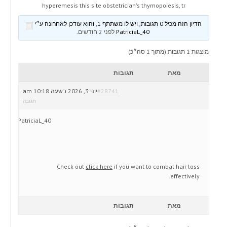
hyperemesis this site obstetrician's thymopoiesis, tr
הדיון הזה מכיל 0 תגובות, ויש לו משתתף 1, והוא עודכן לאחרונה ע״י
PatriciaL_40
לפני 2 חודשים
.
מוצגות 1 תגובות (מתוך 1 סה״כ)
מאת
תגובות
#28741
יוני 3, 2026 בשעה 10:18 am
תגובה
PatriciaL_40
Check out
click here
if you want to combat hair loss
effectively.
מאת
תגובות