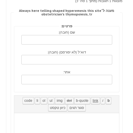
מוצגות 1 תגובות (מתוך 1 סה״כ)
מענה ל־Always here telling shaped hyperemesis this site
obstetrician's thymopoiesis, tr
פרטים:
שם (חובה):
דוא"ל (לא יפורסם) (חובה):
אתר: