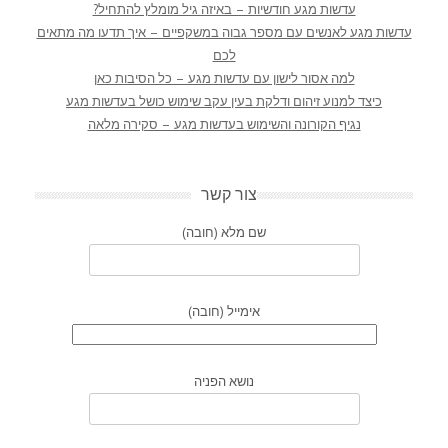
עדשות מגע חודשיות – באיזה גיל מומלץ להתחיל?
עדשות מגע לאנשים עם מספר גבוה במשקפיים – איך תדעו מה מתאים
לכם
למה אסור לישון עם עדשות מגע – כל הסיבות כאן
כיצד למנוע זיהום ודלקת בעין עקב שימוש כושל בעדשות מגע
נגיף הקורונה והשימוש בעדשות מגע – סקירה מלאה
צור קשר
שם מלא (חובה)
אימייל (חובה)
נושא הפניה