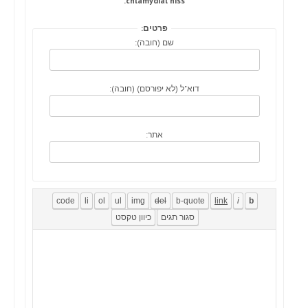
chlamydial hiss.
פרטים:
שם (חובה):
דוא"ל (לא יפורסם) (חובה):
אתר: