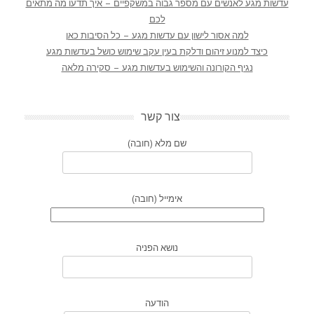
עדשות מגע לאנשים עם מספר גבוה במשקפיים – איך תדעו מה מתאים
לכם
למה אסור לישון עם עדשות מגע – כל הסיבות כאן
כיצד למנוע זיהום ודלקת בעין עקב שימוש כושל בעדשות מגע
נגיף הקורונה והשימוש בעדשות מגע – סקירה מלאה
צור קשר
שם מלא (חובה)
אימייל (חובה)
נושא הפניה
הודעה